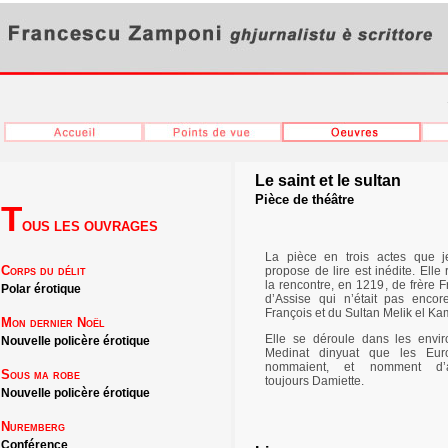
Le saint et le sultan
Pièce de théâtre
T
OUS LES OUVRAGES
La pièce en trois actes que 
Corps du délit
propose de lire est inédite. Elle
la rencontre, en 1219, de frère F
Polar érotique
d’Assise qui n’était pas encor
François et du Sultan Melik el Kam
Mon dernier Noël
Elle se déroule dans les envi
Nouvelle policère érotique
Medinat dinyuat que les Eur
nommaient, et nomment d’ai
Sous ma robe
toujours Damiette.
Nouvelle policère érotique
Nuremberg
Conférence