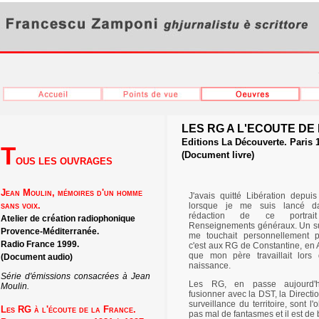
LES RG A L'ECOUTE DE 
Editions La Découverte. Paris 
T
(Document livre)
OUS LES OUVRAGES
Jean Moulin, mémoires d'un homme
J'avais quitté Libération depui
sans voix.
lorsque je me suis lancé d
rédaction de ce portrai
Atelier de création radiophonique
Renseignements généraux. Un su
Provence-Méditerranée.
me touchait personnellement 
Radio France 1999.
c'est aux RG de Constantine, en A
que mon père travaillait lor
(Document audio)
naissance.
Série d'émissions consacrées à Jean
Les RG, en passe aujourd'
Moulin.
fusionner avec la DST, la Directi
surveillance du territoire, sont l'
Les RG à l'écoute de la France.
pas mal de fantasmes et il est de