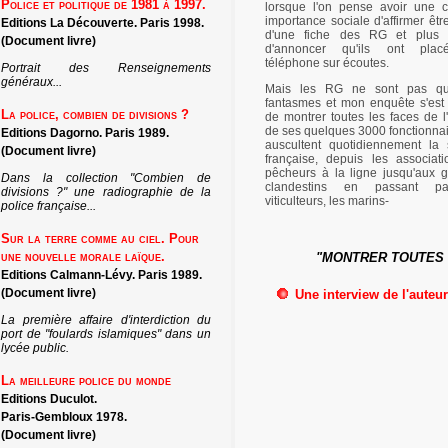
Police et politique de 1981 à 1997.
lorsque l'on pense avoir une c
importance sociale d'affirmer être
Editions La Découverte. Paris 1998.
d'une fiche des RG et plus 
(Document livre)
d'annoncer qu'ils ont pla
téléphone sur écoutes.
Portrait des Renseignements
généraux...
Mais les RG ne sont pas q
fantasmes et mon enquête s'est 
La police, combien de divisions ?
de montrer toutes les faces de l'
de ses quelques 3000 fonctionnai
Editions Dagorno. Paris 1989.
auscultent quotidiennement la 
(Document livre)
française, depuis les associat
pêcheurs à la ligne jusqu'aux 
Dans la collection "Combien de
clandestins en passant p
divisions ?" une radiographie de la
viticulteurs, les marins-
police française...
Sur la terre comme au ciel. Pour
une nouvelle morale laïque.
"MONTRER TOUTES L
Editions Calmann-Lévy. Paris 1989.
(Document livre)
Une interview de l'aute
La première affaire d'interdiction du
port de "foulards islamiques" dans un
lycée public.
La meilleure police du monde
Editions Duculot.
Paris-Gembloux 1978.
(Document livre)