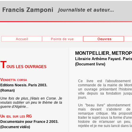
MONTPELLIER, METROP
Librairie Arthème Fayard. Paris
T
(Document livre)
OUS LES OUVRAGES
Vendetta corsa
Ce livre est l'aboutissement
Editions Noesis. Paris 2003.
commande de la mairie de Montp
un ouvrage présentant l'histoir
(Roman)
ville depuis sa fondation jusq
jours.
Une fois de plus, j'étais en Corse. Je
voulais oublier un peu le thème de la
Un "beau livre" abondamment i
guerre d'Algérie...
mais devant s'abstenir de
remarque critique. Ma proposi
Un œil sur les RG
traiter le sujet sous la forme d'une 
Documentaire pour France 2 2003.
histoire de m'amuser un peu,
rejetée et je me suis lancé dans l
(Document vidéo)