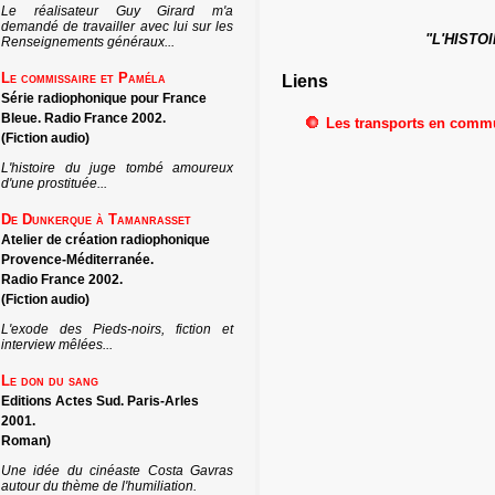
Le réalisateur Guy Girard m'a
demandé de travailler avec lui sur les
"L'HISTO
Renseignements généraux...
Le commissaire et Paméla
Liens
Série radiophonique pour France
Bleue. Radio France 2002.
Les transports en commu
(Fiction audio)
L'histoire du juge tombé amoureux
d'une prostituée...
De Dunkerque à Tamanrasset
Atelier de création radiophonique
Provence-Méditerranée.
Radio France 2002.
(Fiction audio)
L'exode des Pieds-noirs, fiction et
interview mêlées...
Le don du sang
Editions Actes Sud. Paris-Arles
2001.
Roman)
Une idée du cinéaste Costa Gavras
autour du thème de l'humiliation.