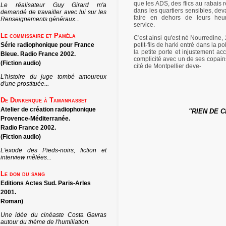
que les ADS, des flics au rabais 
Le réalisateur Guy Girard m'a
dans les quartiers sensibles, dev
demandé de travailler avec lui sur les
faire en dehors de leurs heu
Renseignements généraux...
service.
Le commissaire et Paméla
C'est ainsi qu'est né Nourredine,
Série radiophonique pour France
petit-fils de harki entré dans la po
la petite porte et injustement ac
Bleue. Radio France 2002.
complicité avec un de ses copain
(Fiction audio)
cité de Montpellier deve-
L'histoire du juge tombé amoureux
d'une prostituée...
De Dunkerque à Tamanrasset
Atelier de création radiophonique
"RIEN DE 
Provence-Méditerranée.
Radio France 2002.
(Fiction audio)
L'exode des Pieds-noirs, fiction et
interview mêlées...
Le don du sang
Editions Actes Sud. Paris-Arles
2001.
Roman)
Une idée du cinéaste Costa Gavras
autour du thème de l'humiliation.