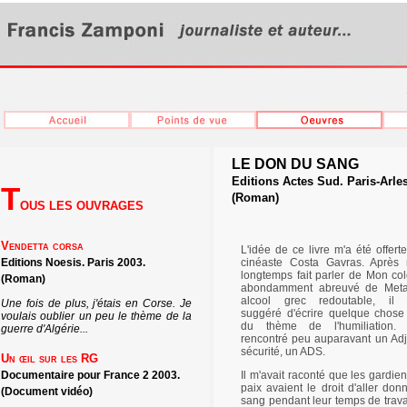
LE DON DU SANG
Editions Actes Sud. Paris-Arle
T
(Roman)
OUS LES OUVRAGES
Vendetta corsa
L'idée de ce livre m'a été offert
Editions Noesis. Paris 2003.
cinéaste Costa Gavras. Après 
longtemps fait parler de Mon col
(Roman)
abondamment abreuvé de Meta
alcool grec redoutable, il m
Une fois de plus, j'étais en Corse. Je
suggéré d'écrire quelque chose
voulais oublier un peu le thème de la
du thème de l'humiliation. J
guerre d'Algérie...
rencontré peu auparavant un Adj
sécurité, un ADS.
Un œil sur les RG
Documentaire pour France 2 2003.
Il m'avait raconté que les gardie
paix avaient le droit d'aller don
(Document vidéo)
sang pendant leur temps de travai